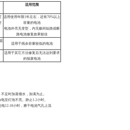
适用范围
可
适用使用年限1年左右，还有70%以上
型
容量的电池
电池外壳无变型，内无极间短路或断
路电池修复效果较佳
提
适用于残余容量较低的电池
适用于其它方法修复后无法达到要求
的报废电池
。
0ml，不足时加蒸馏水，加满为止。
放电至灯泡不亮。静止1-2小时。
12-18小时，擦干电池气孔上流