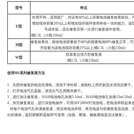
型号
特点
作用平和，适用面广，对还有60%以上容量电池修复效果较佳。
增加现存容量20%以上和增加现存循环使用寿命一倍的能力。该
E
型
号成本低，适合修复店第一次进行修复操作使用。
/桶1.5L（小瓶150ml）
修复效果佳，能使电池容量低于60%的报废电池80%修复正常，可
M
型
升容量为该电池现存容量25%以上/桶1.5L（小瓶150ml）
双基复合强力型修复液
W
型
/桶1.5L（小瓶150ml）
使用
MS
系列修复液方法
1﹑先把待修复的电池充满电，清洗干净外部，接线柱上用牙刷流水清洗后擦干
2﹑打开电池气孔盖板，清洗出气孔周围并擦干。
3﹑进行加注修复液，10AH电池每孔加液5-10ml，20AH电池每孔加液15ml-2
4﹑加完修复液后，进行深放电操作，可用36V200W灯泡放电，把电池串联起来
对每个电池气孔补满修复液，然后将电池串联，将充电器与容量恢复器连接，充电
出的液体，盖好胶帽和盖板即可使用（短路、断路、极板腐蚀是没法修复）。